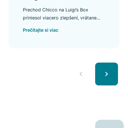
zlepšilo nákupný
Prechod Chicco na Luigi’s Box
zážitok
priniesol viacero zlepšení, vrátane
vyššej CTR v Autocomplete a
Prečítajte si viac
zvýšeného využívania vyhľadávania.