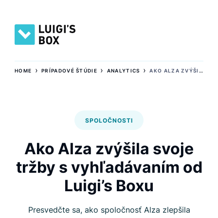
›
›
›
HOME
PRÍPADOVÉ ŠTÚDIE
ANALYTICS
AKO ALZA ZVÝŠILA SVOJE TRŽBY S VYHĽADÁVANÍM OD LUIGI’S BOXU
SPOLOČNOSTI
Ako Alza zvýšila svoje
tržby s vyhľadávaním od
Luigi’s Boxu
Presvedčte sa, ako spoločnosť Alza zlepšila