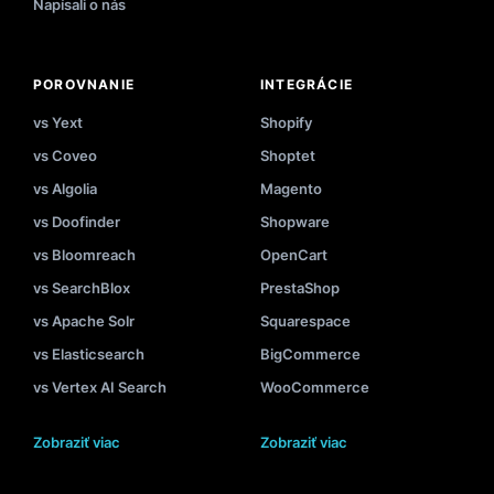
Napísali o nás
POROVNANIE
INTEGRÁCIE
vs Yext
Shopify
vs Coveo
Shoptet
vs Algolia
Magento
vs Doofinder
Shopware
vs Bloomreach
OpenCart
vs SearchBlox
PrestaShop
vs Apache Solr
Squarespace
vs Elasticsearch
BigCommerce
vs Vertex AI Search
WooCommerce
Zobraziť viac
Zobraziť viac