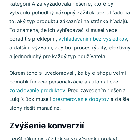
kategórií Alza vyžadovala riešenie, ktoré by
vytvorilo pohodlný nákupný zážitok bez ohľadu na
to, aký typ produktu zákazníci na stránke hľadajú.
To znamená, že ich vyhľadávač si musel vedel
poradiť s preklepmi,
vyhľadávaním bez výsledkov
,
a ďalšími výzvami, aby bol proces rýchly, efektívny
a jednoduchý pre každý typ používateľa.
Okrem toho si uvedomovali, že by e-shopu veľmi
pomohli funkcie personalizácie a automatické
zoraďovanie produktov
. Pred zavedením riešenia
Luigi’s Box museli
presmerovanie dopytov
a ďalšie
úlohy riešiť manuálne.
Zvýšenie konverzií
Lepší nákupný zážitok sa vo výsledku prejaví