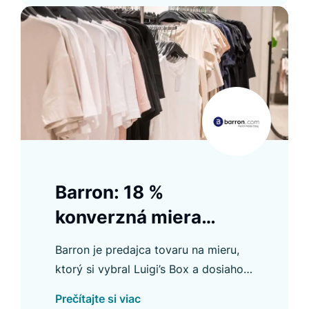
Barron: 18 %
konverzná miera
Product Listingu
Barron je predajca tovaru na mieru,
ktorý si vybral Luigi’s Box a dosiahol
konverznú mieru Product Listing
Prečítajte si viac
takmer 18 % a ďalšie dôležité