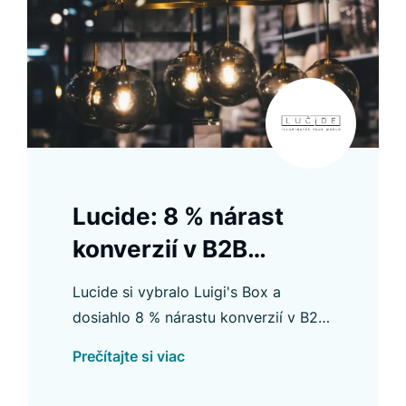
Lucide: 8 % nárast
konverzií v B2B
segmente
Lucide si vybralo Luigi's Box a
dosiahlo 8 % nárastu konverzií v B2B
segmente spolu s ďalšími
Prečítajte si viac
zlepšeniami. Prečítajte si viac v našej
prípadovej štúdii.