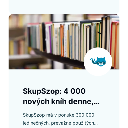
zlepšenia.
SkupSzop: 4 000
nových kníh denne,
ktoré sa konečne dajú
SkupSzop má v ponuke 300 000
nájsť
jedinečných, prevažne použitých