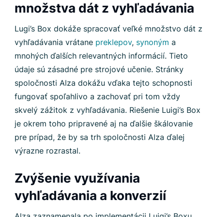
množstva dát z vyhľadávania
Lugi’s Box dokáže spracovať veľké množstvo dát z
vyhľadávania vrátane
preklepov
,
synoným
a
mnohých ďalších relevantných informácií. Tieto
údaje sú zásadné pre strojové učenie. Stránky
spoločnosti Alza dokážu vďaka tejto schopnosti
fungovať spoľahlivo a zachovať pri tom vždy
skvelý zážitok z vyhľadávania. Riešenie Luigi’s Box
je okrem toho pripravené aj na ďalšie škálovanie
pre prípad, že by sa trh spoločnosti Alza ďalej
výrazne rozrastal.
Zvýšenie využívania
vyhľadávania a konverzií
Alza zaznamenala po implementácii Luigi’s Boxu