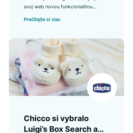
svoj web novou funkcionalitou
vyhľadávania, ktorá prináša výsledky
Prečítajte si viac
naprieč viacerými doménami.
Chicco si vybralo
Luigi’s Box Search a