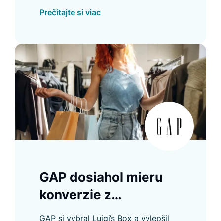
kníh. Vďaka Luigi's Boxu je ich
Prečítajte si viac
nájdenie jednoduchšie a hodnota
košíka sa zvýšila o 2,36 €.
GAP dosiahol mieru
konverzie z
Recommendera 28 %
GAP si vybral Luigi’s Box a vylepšil