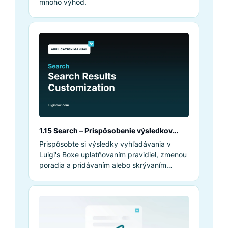
mnoho výhod.
1.15 Search – Prispôsobenie výsledkov
vyhľadávania
Prispôsobte si výsledky vyhľadávania v
Luigi's Boxe uplatňovaním pravidiel, zmenou
poradia a pridávaním alebo skrývaním
výsledkov.