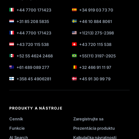
+44 7700 171423
+34 919 03 73 70
+31 85 208 5835
+46 10 884 8061
+44 7700 171423
+1(213) 275-2398
+43 720 115 538
+43 720 115 538
+52 55 4624 2468
+55(11) 3197-2925
+61 489 089 277
+32 466 91 11 97
+358 45 4906281
+45 91 30 99 79
PRODUKTY A NÁSTROJE
Cenník
Zaregistrujte sa
Funkcie
Prezentácia produktu
AI Search
Kalkulačka návratnosti