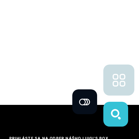
PRIHLÁSTE SA NA ODBER NÁŠHO LUIGI'S BOX