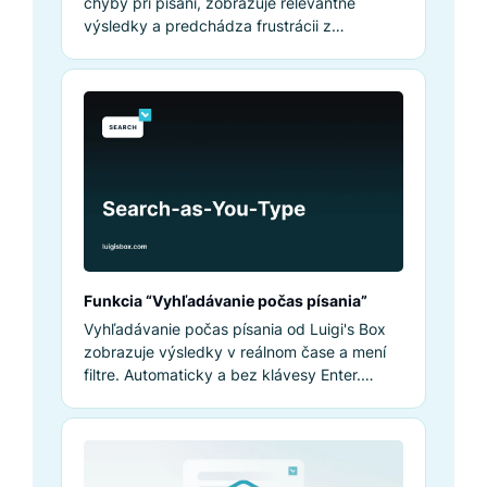
chyby pri písaní, zobrazuje relevantné
výsledky a predchádza frustrácii z
prázdnych stránok vyhľadávania.
Funkcia “Vyhľadávanie počas písania”
Vyhľadávanie počas písania od Luigi's Box
zobrazuje výsledky v reálnom čase a mení
filtre. Automaticky a bez klávesy Enter.
Skúste ho teraz!