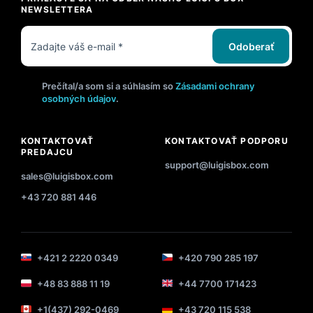
NEWSLETTERA
Odoberať
Prečítal/a som si a súhlasím so
Zásadami ochrany
osobných údajov
.
KONTAKTOVAŤ
KONTAKTOVAŤ PODPORU
PREDAJCU
support@luigisbox.com
sales@luigisbox.com
+43 720 881 446
+421 2 2220 0349
+420 790 285 197
+48 83 888 11 19
+44 7700 171423
+1(437) 292-0469
+43 720 115 538