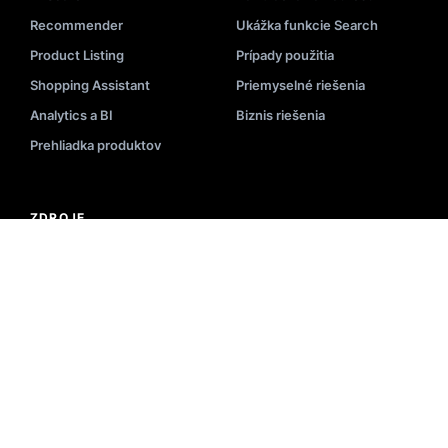
Recommender
Ukážka funkcie Search
Product Listing
Prípady použitia
Shopping Assistant
Priemyselné riešenia
Analytics a BI
Biznis riešenia
Prehliadka produktov
ZDROJE
Blog
Implementácia
Videá
API Dokumentácia
Podujatia
Stav systému
E-knihy
Zoznam partnerov
Akadémia
Centrum pomoci
Prezentácia
Slovník – vyhľadávanie
Newsletter
E-commerce nástroje