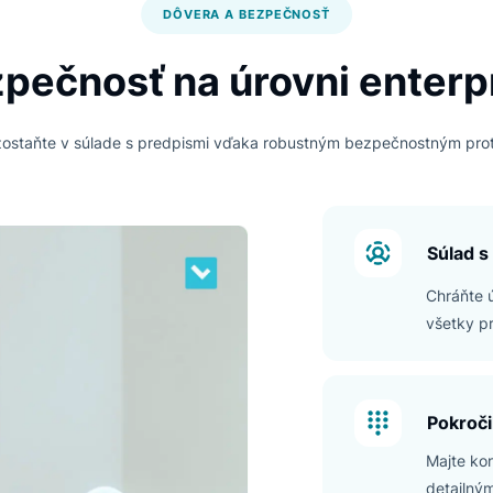
DÔVERA A BEZPEČNOSŤ
Bezpečnosť na úrovni e
údaje a zostaňte v súlade s predpismi vďaka robustným bezpe