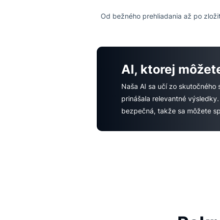
AI-po
Od bežného prehliadania až p