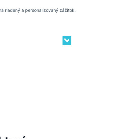
e pre každého
yhľadávanie na riadený a personalizovaný zážitok.