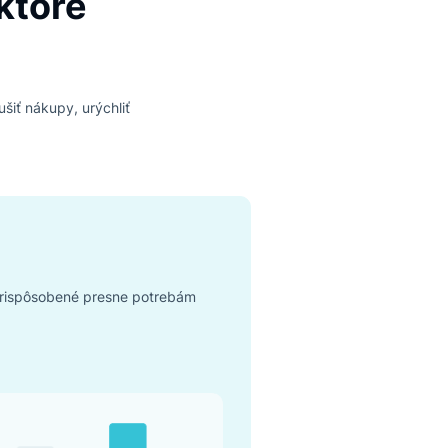
roje, ktoré
ky