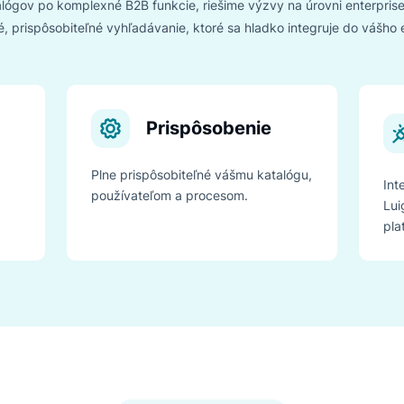
Vyhľadávanie a objav
vytvorené pre enter
ch katalógov po komplexné B2B funkcie, riešime výzvy na úrovn
vateľné, prispôsobiteľné vyhľadávanie, ktoré sa hladko inte
ť
Prispôsobenie
ožité
Plne prispôsobiteľné vášmu katalógu,
zníkov.
používateľom a procesom.