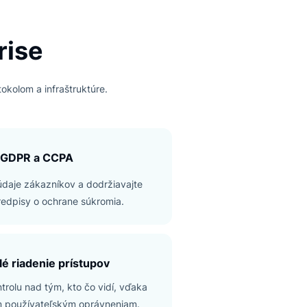
nterprise
čnostným protokolom a infraštruktúre.