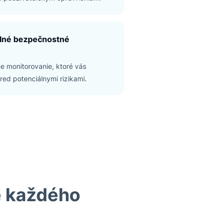
Súlad s GDPR a CCPA
Chráňte údaje zákazníkov a dodržiavajte
všetky predpisy o ochrane súkromia.
Pokročilé riadenie prístupov
Majte kontrolu nad tým, kto čo vidí, vďaka
detailným používateľským oprávneniam.
Pravidelné bezpečnostné
audity
Proaktívne monitorovanie, ktoré vás
ochráni pred potenciálnymi rizikami.