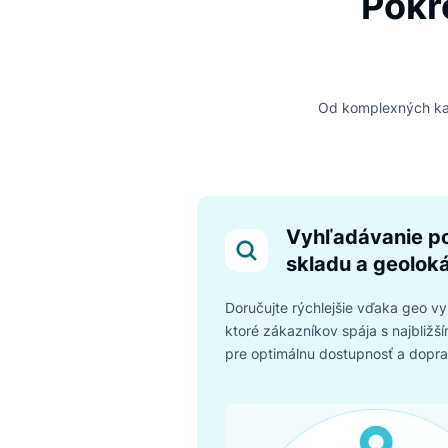
AI, ktorej m
Naša AI sa učí zo skut
prinášala relevantné vý
bezpečná, takže sa mô
Po