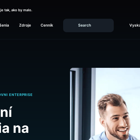
, či funguje tak, ako by malo.
Riešenia
Zdroje
Cenník
NA ÚROVNI ENTERPRISE
 mení