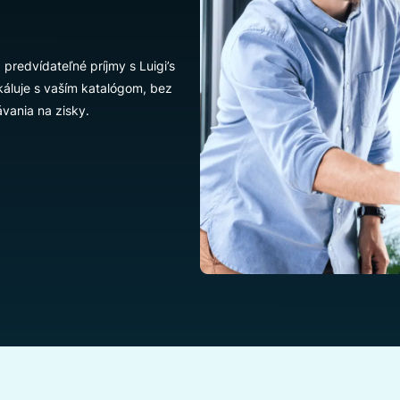
nia na
tov na predvídateľné príjmy s Luigi’s
AI sa škáluje s vaším katalógom, bez
vyhľadávania na zisky.