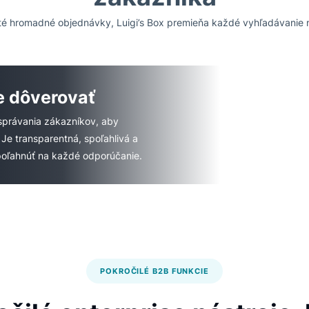
PERSONALIZÁCIA POHÁŇANÁ AI
dporované usmerňovani
zákazníka
o zložité hromadné objednávky, Luigi’s Box premieňa každé v