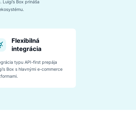
ovanie
prise
i enterprise. Luigi’s Box prináša
gruje do vášho ekosystému.
Flexibilná
integrácia
Integrácia typu API-first prepája
Luigi’s Box s hlavnými e-commerce
platformami.