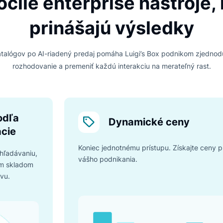
ôžete dôverovať
očného správania zákazníkov, aby
sledky. Je transparentná, spoľahlivá a
žete spoľahnúť na každé odporúčanie.
POKROČILÉ B2B FUNKCIE
kročilé enterprise nást
prinášajú výsled