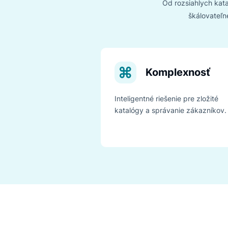
Od rozsiahly
škálo
Komplexnos
Inteligentné riešenie pre zl
katalógy a správanie záka