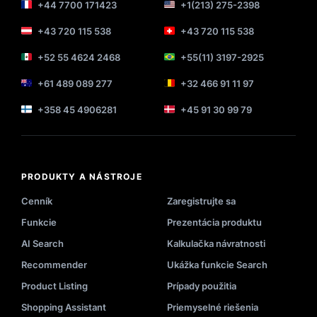
+44 7700 171423
+1(213) 275-2398
+43 720 115 538
+43 720 115 538
+52 55 4624 2468
+55(11) 3197-2925
+61 489 089 277
+32 466 91 11 97
+358 45 4906281
+45 91 30 99 79
PRODUKTY A NÁSTROJE
Cenník
Zaregistrujte sa
Funkcie
Prezentácia produktu
AI Search
Kalkulačka návratnosti
Recommender
Ukážka funkcie Search
Product Listing
Prípady použitia
Shopping Assistant
Priemyselné riešenia