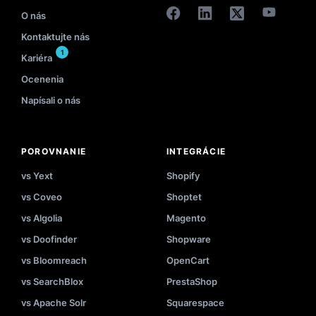
O nás
Kontaktujte nás
1
Kariéra
Ocenenia
Napísali o nás
POROVNANIE
INTEGRÁCIE
vs Yext
Shopify
vs Coveo
Shoptet
vs Algolia
Magento
vs Doofinder
Shopware
vs Bloomreach
OpenCart
vs SearchBlox
PrestaShop
vs Apache Solr
Squarespace