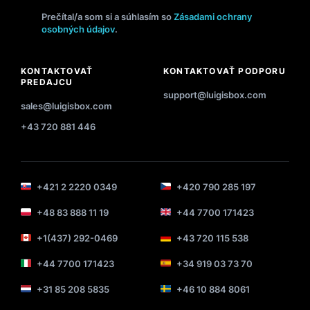
Prečítal/a som si a súhlasím so
Zásadami ochrany
osobných údajov
.
KONTAKTOVAŤ
KONTAKTOVAŤ PODPORU
PREDAJCU
support@luigisbox.com
sales@luigisbox.com
+43 720 881 446
+421 2 2220 0349
+420 790 285 197
+48 83 888 11 19
+44 7700 171423
+1(437) 292-0469
+43 720 115 538
+44 7700 171423
+34 919 03 73 70
+31 85 208 5835
+46 10 884 8061