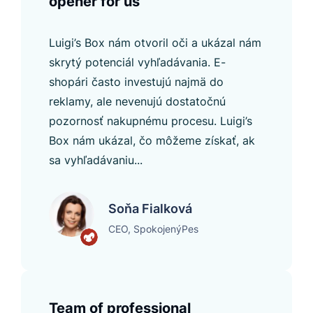
opener for us
Luigi’s Box nám otvoril oči a ukázal nám
skrytý potenciál vyhľadávania. E-
shopári často investujú najmä do
reklamy, ale nevenujú dostatočnú
pozornosť nakupnému procesu. Luigi’s
Box nám ukázal, čo môžeme získať, ak
sa vyhľadávaniu...
Soňa Fialková
CEO, SpokojenýPes
Team of professional