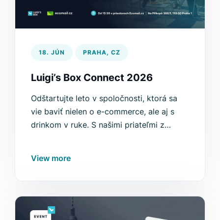
18. JÚN
PRAHA, CZ
Luigi’s Box Connect 2026
Odštartujte leto v spoločnosti, ktorá sa
vie baviť nielen o e-commerce, ale aj s
drinkom v ruke. S našimi priateľmi z
Ecomail.cz vás pozývame na neformálny
meetup do centra Prahy, kde si skvelý
View more
program, jedlo a drinky vychutnáme na
terase s najkrajším výhľadom široko-
ďaleko. Tešíme sa na vás!