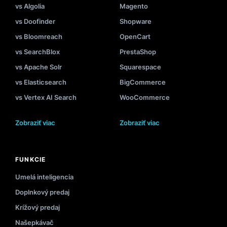
vs Algolia
Magento
vs Doofinder
Shopware
vs Bloomreach
OpenCart
vs SearchBlox
PrestaShop
vs Apache Solr
Squarespace
vs Elasticsearch
BigCommerce
vs Vertex AI Search
WooCommerce
Zobraziť viac
Zobraziť viac
FUNKCIE
Umelá inteligencia
Doplnkový predaj
Krížový predaj
Našepkávač