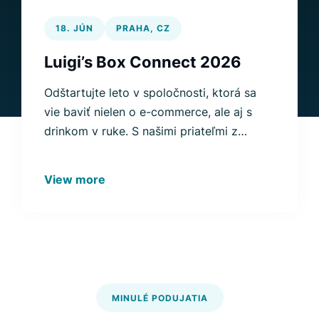
18. JÚN
PRAHA, CZ
Luigi’s Box Connect 2026
Odštartujte leto v spoločnosti, ktorá sa
vie baviť nielen o e-commerce, ale aj s
drinkom v ruke. S našimi priateľmi z
Ecomail.cz vás pozývame na neformálny
meetup do centra Prahy, kde si skvelý
View more
program, jedlo a drinky vychutnáme na
terase s najkrajším výhľadom široko-
ďaleko. Tešíme sa na vás!
MINULÉ PODUJATIA