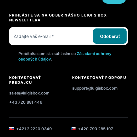
PRIHLÁSTE SA NA ODBER NÁŠHO LUIGI'S BOX
NEWSLETTERA
Odoberať
Prečítal/a som si a súhlasím so
Zásadami ochrany
osobných údajov
.
KONTAKTOVAŤ
KONTAKTOVAŤ PODPORU
PREDAJCU
support@luigisbox.com
sales@luigisbox.com
+43 720 881 446
+421 2 2220 0349
+420 790 285 197