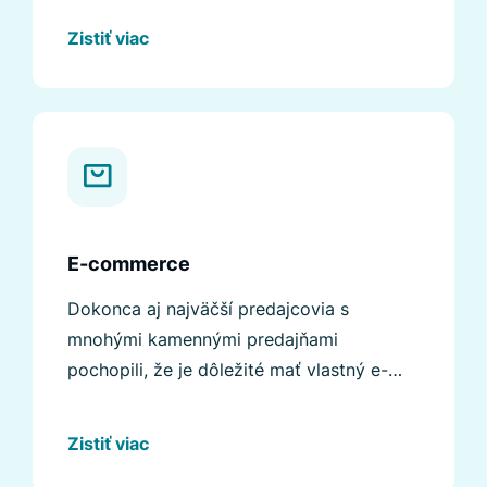
Zistiť viac
E-commerce
Dokonca aj najväčší predajcovia s
mnohými kamennými predajňami
pochopili, že je dôležité mať vlastný e-
shop. Prečítajte si viac o tom, čo vám
prinesie implementácia Luigi's Box.
Zistiť viac