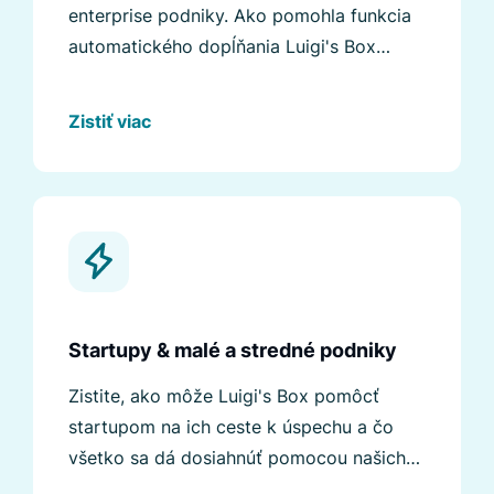
enterprise podniky. Ako pomohla funkcia
automatického dopĺňania Luigi's Box
jednému z najväčších mobilných
operátorov na Slovensku?
Zistiť viac
Startupy & malé a stredné podniky
Zistite, ako môže Luigi's Box pomôcť
startupom na ich ceste k úspechu a čo
všetko sa dá dosiahnúť pomocou našich
pokročilých funkcií.