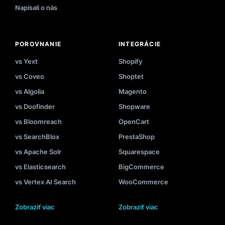
Napísali o nás
POROVNANIE
INTEGRÁCIE
vs Yext
Shopify
vs Coveo
Shoptet
vs Algolia
Magento
vs Doofinder
Shopware
vs Bloomreach
OpenCart
vs SearchBlox
PrestaShop
vs Apache Solr
Squarespace
vs Elasticsearch
BigCommerce
vs Vertex AI Search
WooCommerce
Zobraziť viac
Zobraziť viac