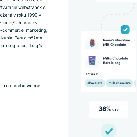
ion?
ma na online predaj a tvorbu
uché vytváranie webstránok s
Bola založená v roku 1999 v
ch a najznámejších tvorcov
ajú na e-commerce, marketing,
ine podnikania. Teraz môžete
 pomocou integrácie s Luigi’s