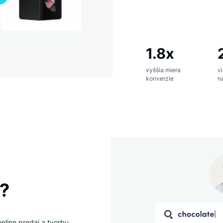
Ob
In
Pr
1.8x
vyššia mier
konverzie