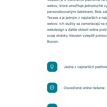
O VOLUSION
Čo je Volus
Volusion je e-commerce platfor
webov, ktorá umožňuje jednod
personalizovanými šablónami. 
Texase a je jedným z najstarší
webov. Ich služby sa zameriav
webdesign a ďalšie oblasti onl
svoje stránky Volusion vylepšiť
Boxom.