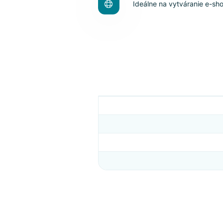
Jedna z najstarších 
Osvedčené online ri
Ideálne na vytváran