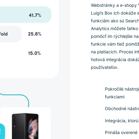
Lui
Webstránk
Luigi’s B
funkciám 
Analytics
pomôcť im
funkcie v
na platia
hotová in
používate
Pok
fu