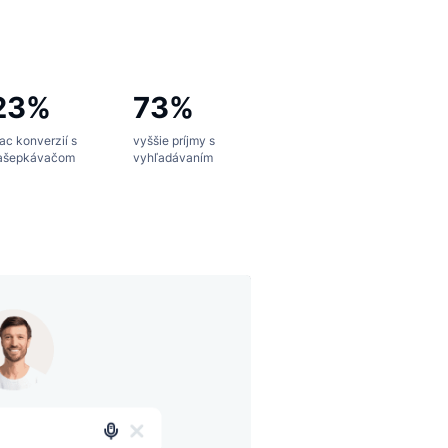
chodné nástroje na zvýšenie zapojenia zákazníkov
tegrácia, ktorú zvládnete sami alebo pomocou API
ináša overené výsledky a vyššie konverzie predaja
23%
73%
a
viac konverzií s
vyššie príjmy s
našepkávačom
vyhľadávaním