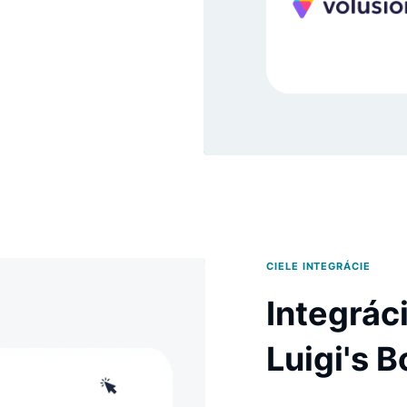
on? Pozrite sa, čo môže vášmu
x.
CIELE INT
Int