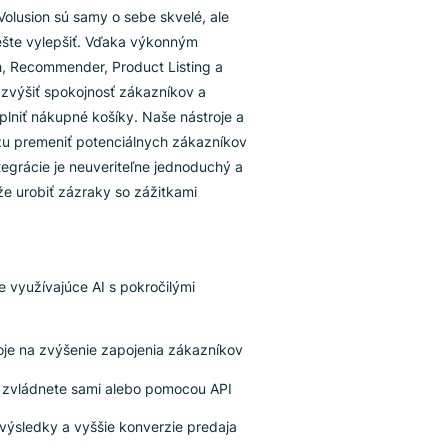
gi's Boxom
y a e-shopy Volusion sú samy o sebe skvelé, ale
ox ich dokáže ešte vylepšiť. Vďaka výkonným
ako sú Search, Recommender, Product Listing a
 môžete ľahko zvýšiť spokojnosť zákazníkov a
 rýchlejšie naplniť nákupné košíky. Naše nástroje a
ám tiež pomôžu premeniť potenciálnych zákazníkov
cich. Proces integrácie je neuveriteľne jednoduchý a
tegrácia dokáže urobiť zázraky so zážitkami
ľov.
ročilé nástroje využívajúce AI s pokročilými
nkciami