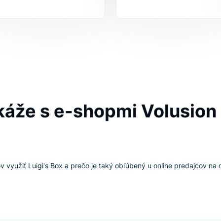
o dokáže Luigi's Box v porovnaní s bežnými vyhľadávačmi, a zi
podnikanie.