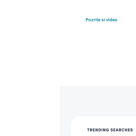
konverzií vášho e-shopu Volusi
podnikaniu ponúknuť Luigi's Bo
Pozrite si video