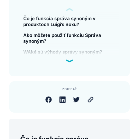
Čo je funkcia správa synoným v
produktoch Luigi’s Boxu?
Ako môžete použiť funkciu Správa
synoným?
WAké sú výhody správy synoným?
ZDIEĽAŤ