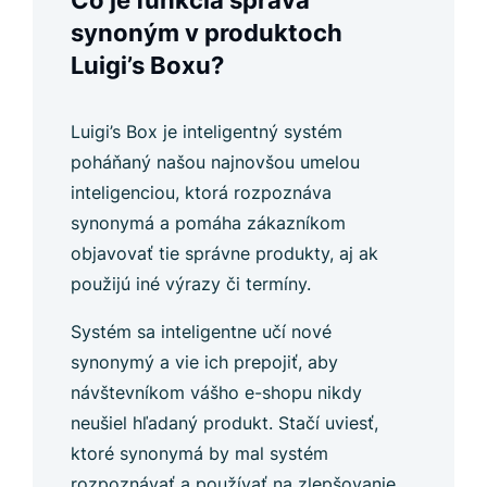
Čo je funkcia správa
synoným v produktoch
Luigi’s Boxu?
Luigi’s Box je inteligentný systém
poháňaný našou najnovšou umelou
inteligenciou, ktorá rozpoznáva
synonymá a pomáha zákazníkom
objavovať tie správne produkty, aj ak
použijú iné výrazy či termíny.
Systém sa inteligentne učí nové
synonymý a vie ich prepojiť, aby
návštevníkom vášho e-shopu nikdy
neušiel hľadaný produkt. Stačí uviesť,
ktoré synonymá by mal systém
rozpoznávať a používať na zlepšovanie