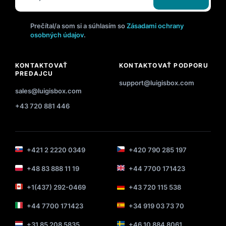
Prečítal/a som si a súhlasím so
Zásadami ochrany
osobných údajov
.
KONTAKTOVAŤ
KONTAKTOVAŤ PODPORU
PREDAJCU
support@luigisbox.com
sales@luigisbox.com
+43 720 881 446
+421 2 2220 0349
+420 790 285 197
+48 83 888 11 19
+44 7700 171423
+1(437) 292-0469
+43 720 115 538
+44 7700 171423
+34 919 03 73 70
+31 85 208 5835
+46 10 884 8061