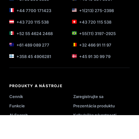
+44 7700 171423
+1(213) 275-2398
+43 720 115 538
+43 720 115 538
+52 55 4624 2468
+55(11) 3197-2925
+61 489 089 277
+32 466 91 11 97
+358 45 4906281
+45 91 30 99 79
PRODUKTY A NÁSTROJE
Cenník
Zaregistrujte sa
Funkcie
Prezentácia produktu
AI Search
Kalkulačka návratnosti
Recommender
Ukážka funkcie Search
Product Listing
Prípady použitia