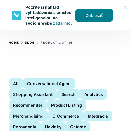
Pozrite si náhľad
vyhľadávania s umelou
Zobraziť
inteligenciou na
svojom webe
zadarmo.
›
›
HOME
BLOG
PRODUCT LISTING
All
Conversational Agent
Shopping Assistant
Search
Analytics
Recommender
Product Listing
Merchandising
E-Commerce
Integrácie
Porovnania
Novinky
Ostatné