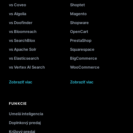
vs Coveo
Shoptet
vs Algolia
Magento
vs Doofinder
Shopware
vs Bloomreach
OpenCart
vs SearchBlox
PrestaShop
vs Apache Solr
Squarespace
vs Elasticsearch
BigCommerce
vs Vertex AI Search
WooCommerce
Zobraziť viac
Zobraziť viac
FUNKCIE
Umelá inteligencia
Doplnkový predaj
Krížový predaj