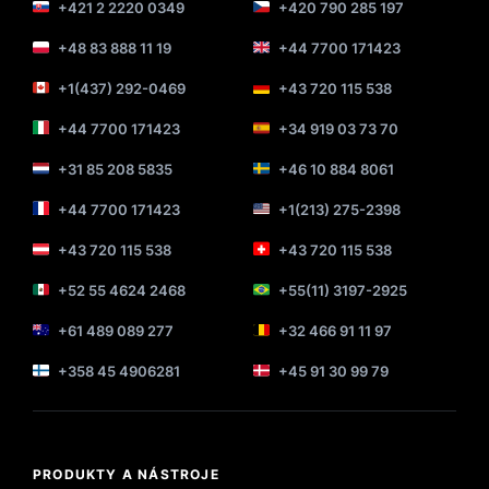
+421 2 2220 0349
+420 790 285 197
+48 83 888 11 19
+44 7700 171423
+1(437) 292-0469
+43 720 115 538
+44 7700 171423
+34 919 03 73 70
+31 85 208 5835
+46 10 884 8061
+44 7700 171423
+1(213) 275-2398
+43 720 115 538
+43 720 115 538
+52 55 4624 2468
+55(11) 3197-2925
+61 489 089 277
+32 466 91 11 97
+358 45 4906281
+45 91 30 99 79
PRODUKTY A NÁSTROJE