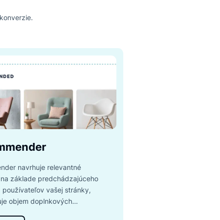
kope
ujú predaj a konverzie.