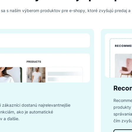
*30-dňová bezplatná skúšobná verzia
PRODUKTY LUIGI'S BOXU
Všetky nástroje po
námte sa s naším výberom produktov pre e-shopy, ktoré zvyš