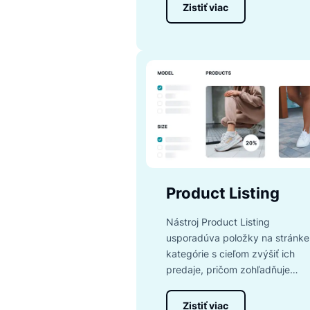
Search
Nástroj Search zaručuje,
výsledky vďaka viac ako
dokončovanie, oprava pr
Zistiť viac