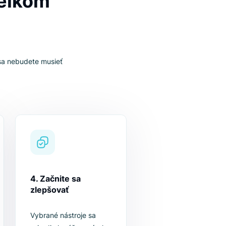
e to celkom
uchým krokom sa nebudete musieť