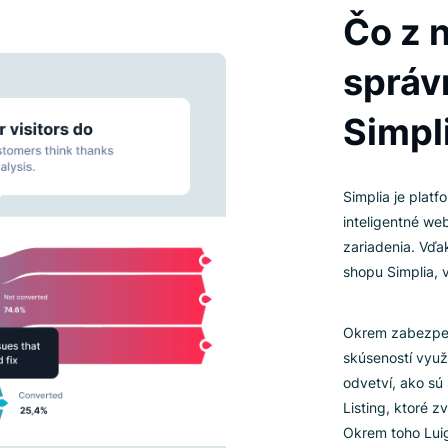
IN
Si
in
za
sh