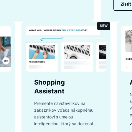
 že vaši zákazníci dostanú najrelevantnejšie
 100 funkciám, ako je automatické
eklepov a ďalšie.
NE