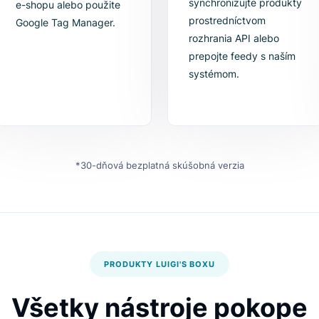
2. Vložte skript
3. Synchron
katalóg
Vložte jeden riadok
Jednoducho
kódu do hlavičky svojho
synchronizujt
e-shopu alebo použite
prostredníctv
Google Tag Manager.
rozhrania API 
prepojte feed
systémom.