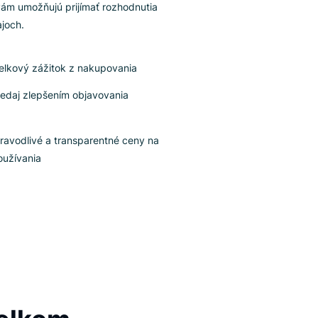
rem zabezpečenia personalizovaných nákupných
úseností využíva naše riešenie popredné funkcie v
vetví, ako sú Search , Recommender a Product
sting, ktoré zvyšujú priemerné hodnoty objednávok.
rem toho Luigi’s Box ponúka výkonné analytické
stroje, ktoré vám umožňujú prijímať rozhodnutia
ložené na údajoch.
Zlepšuje celkový zážitok z nakupovania
Zvyšuje predaj zlepšením objavovania
produktov
Ponúka spravodlivé a transparentné ceny na
základe používania