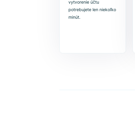
1. Vytvorte si účet
Na zadanie základných
údajov a bezplatné
vytvorenie účtu
potrebujete len niekoľko
minút.