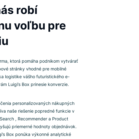
TELIGENTNÁ INTEGRÁCIA WEBOVÝCH STRÁNOK
Čo z nás robí
správnu voľbu pre
Simpliu
mplia je platforma, ktorá pomáha podnikom vytvárať
teligentné webové stránky vhodné pre mobilné
riadenia. Vďaka logistike vášho futuristického e-
opu Simplia, vám Luigi’s Box prinesie konverzie.