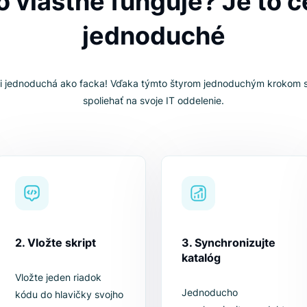
ŠTYRI JEDNODUCHÉ KROKY
o to vlastne funguje? J
jednoduché
je s nami jednoduchá ako facka! Vďaka týmto štyrom jednod
spoliehať na svoje IT oddelenie.