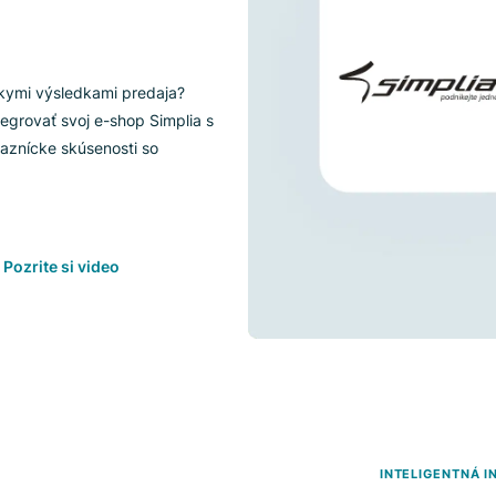
 Luigi's
y s nízkymi výsledkami predaja?
ete integrovať svoj e-shop Simplia s
ečné zákaznícke skúsenosti so
Pozrite si video