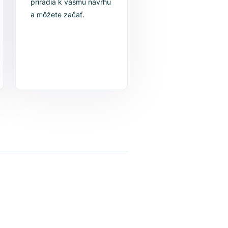
izujte
4. Začnite sa
zlepšovať
Vybrané nástroje sa
e produkty
priradia k vášmu návrhu
om
a môžete začať.
alebo
y s naším