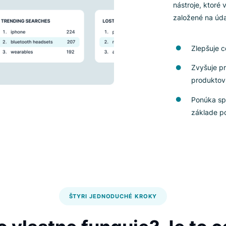
Ok
sk
od
Li
Ok
ná
za