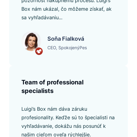
pozornosť nakupnému procesu. Luigi’s
Box nám ukázal, čo môžeme získať, ak
sa vyhľadávaniu...
Soňa Fialková
CEO, SpokojenýPes
Team of professional
specialists
Luigi’s Box nám dáva záruku
profesionality. Keďže sú to špecialisti na
vyhľadávanie, dokážu nás posunúť k
našim cieľom oveľa rýchlejšie.