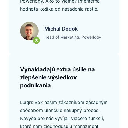
Powerlogy. Ako to vieme? Priemerná
hodnota košíka od nasadenia rastie.
Michal Dodok
Head of Marketing, Powerlogy
Vynakladajú extra úsilie na
zlepšenie výsledkov
podnikania
Luigi’s Box našim zákazníkom zásadným
spôsobom uľahčuje nákupný proces.
Navyše pre nás vyvíjali viacero funkcií,
ktoré nám zjednodušujú manažment