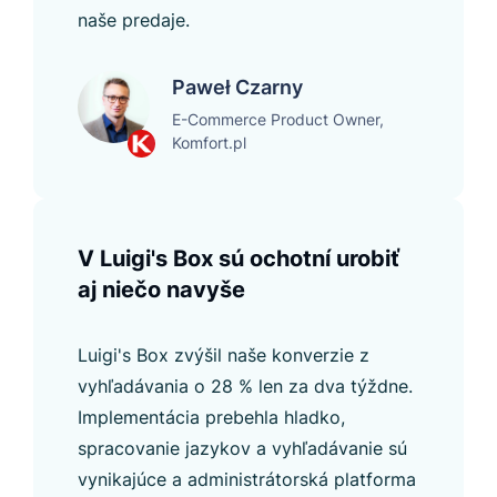
naše predaje.
Paweł Czarny
E-Commerce Product Owner,
Komfort.pl
V Luigi's Box sú ochotní urobiť
aj niečo navyše
Luigi's Box zvýšil naše konverzie z
vyhľadávania o 28 % len za dva týždne.
Implementácia prebehla hladko,
spracovanie jazykov a vyhľadávanie sú
vynikajúce a administrátorská platforma