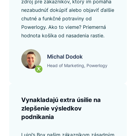
zdroj pre zákazníkov, ktorý im pomáha
nezabudnúť dokúpiť alebo objaviť ďalšie
chutné a funkčné potraviny od
Powerlogy. Ako to vieme? Priemerná
hodnota košíka od nasadenia rastie.
Michal Dodok
Head of Marketing, Powerlogy
Vynakladajú extra úsilie na
zlepšenie výsledkov
podnikania
Luigi’s Box našim zákazníkom zásadným