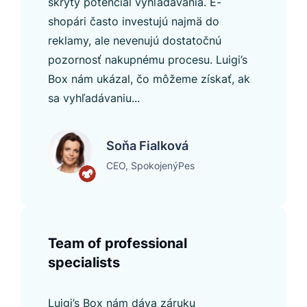
skrytý potenciál vyhľadávania. E-
shopári často investujú najmä do
reklamy, ale nevenujú dostatočnú
pozornosť nakupnému procesu. Luigi’s
Box nám ukázal, čo môžeme získať, ak
sa vyhľadávaniu...
Soňa Fialková
CEO, SpokojenýPes
Team of professional
specialists
Luigi’s Box nám dáva záruku