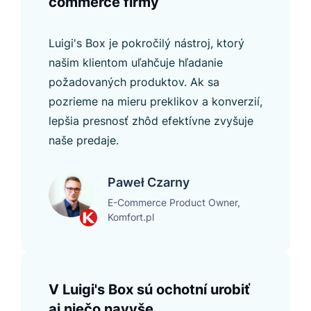
commerce firmy
Luigi's Box je pokročilý nástroj, ktorý
našim klientom uľahčuje hľadanie
požadovaných produktov. Ak sa
pozrieme na mieru preklikov a konverzií,
lepšia presnosť zhôd efektívne zvyšuje
naše predaje.
Paweł Czarny
E-Commerce Product Owner,
Komfort.pl
V Luigi's Box sú ochotní urobiť
aj niečo navyše