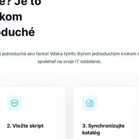
ŠTYRI JEDNODUCHÉ KROKY
to vlastne
uje? Je to
celkom
dnoduché
je s nami jednoduchá ako facka! Vďaka týmto štyrom jednod
spoliehať na svoje IT oddelenie.