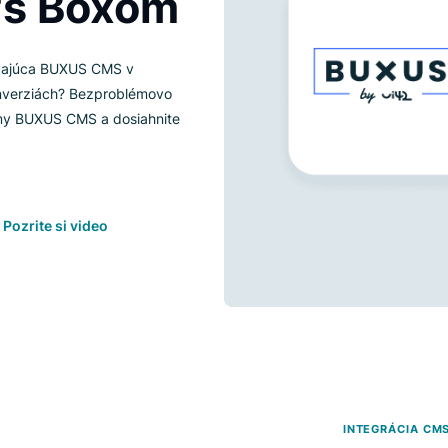
ky BUXUS
gi's Boxom
a využívajúca BUXUS CMS v
lebo konverziách? Bezproblémovo
j platformy BUXUS CMS a dosiahnite
Pozrite si video