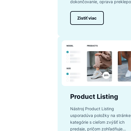
Search
Nástroj Search zaručuje,
výsledky vďaka viac ako
dokončovanie, oprava pr
Zistiť viac