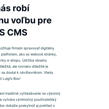
TEGRÁCIA CMS
Čo z nás robí
správnu voľbu pre
BUXUS CMS
XUS CMS umožňuje firmám spravovať digitálny
sah ich online platforiem, ako sú webové stránky,
ogy alebo stránky e-shopu. Údržba obsahu
bstránky je dôležitá, ale rovnako dôležité je
bezpečiť, aby sa dostal k návštevníkom. Vtedy