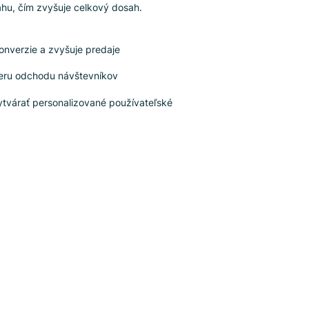
ichádza na rad Luigi’s Box!
še riešenie mení tradičné vyhľadávanie na výkonný
roj informácií a vytvára výnimočný používateľský
žitok. Luigi’s Box dokáže poskytnúť aj prehľad o
konnosti obsahu, čím zvyšuje celkový dosah.
Zlepšuje konverzie a zvyšuje predaje
Znižuje mieru odchodu návštevníkov
Pomáha vytvárať personalizované používateľské
skúsenosti