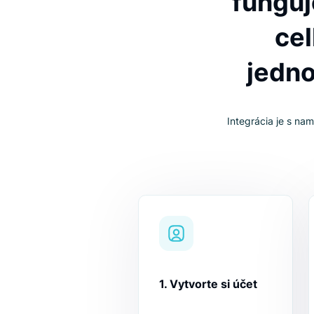
Ako 
fung
je
Integrácia 