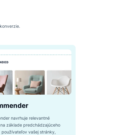
kope
ujú predaj a konverzie.