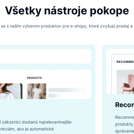
*30-dňová bezplatná skúšobná verzia
PRODUKTY LUIGI'S BOXU
Všetky nástroje po
námte sa s naším výberom produktov pre e-shopy, ktoré zvyš