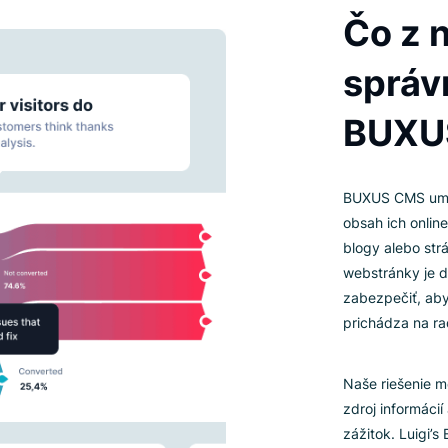
IN
BU
ob
bl
we
za