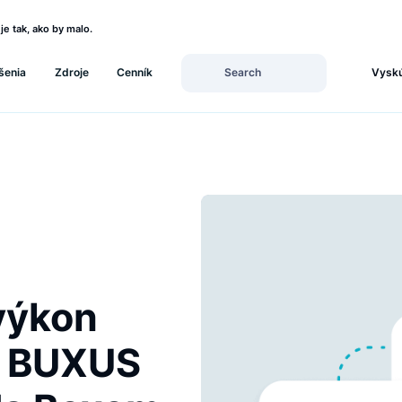
, či funguje tak, ako by malo.
Riešenia
Zdroje
Cenník
ý výkon