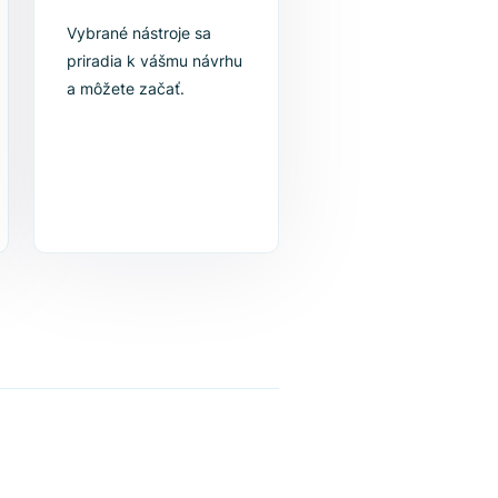
izujte
4. Začnite sa
zlepšovať
Vybrané nástroje sa
e produkty
priradia k vášmu návrhu
om
a môžete začať.
alebo
y s naším