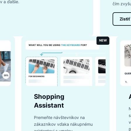
 že vaši zákazníci dostanú najrelevantnejšie
 100 funkciám, ako je automatické
eklepov a ďalšie.