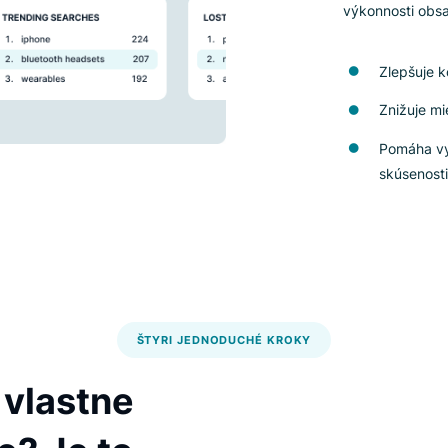
pr
Na
zd
zá
vý