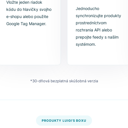
2. Vložte skript
3. Synchron
katalóg
Vložte jeden riadok
Jednoducho
kódu do hlavičky svojho
synchronizujt
e-shopu alebo použite
prostredníctv
Google Tag Manager.
rozhrania API 
prepojte feed
systémom.