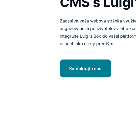
webstrán
CMS s Lui
Zaostáva vaša webová stránk
angažovanosti používateľov a
integrujte Luigi's Box do vaše
úspech ako nikdy predtým.
Kontaktujte nás