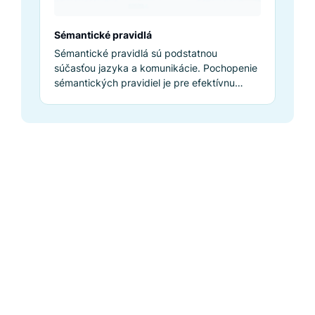
Sémantické pravidlá
Sémantické pravidlá sú podstatnou
súčasťou jazyka a komunikácie. Pochopenie
sémantických pravidiel je pre efektívnu
komunikáciu kľúčové, pretože zabezpečuje,
aby sa správy interpretovali tak, ako boli
zamýšľané.