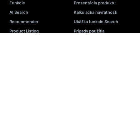
Funkcie
Prezentácia produktu
AI Search
Kalkulačka návratnosti
Recommender
Ukážka funkcie Search
Product Listing
Prípady použitia
Shopping Assistant
Priemyselné riešenia
Analytics a BI
Biznis riešenia
Prehliadka produktov
ZDROJE
Blog
Implementácia
Videá
API Dokumentácia
Podujatia
Stav systému
E-knihy
Zoznam partnerov
Akadémia
Centrum pomoci
Prezentácia
Slovník – vyhľadávanie