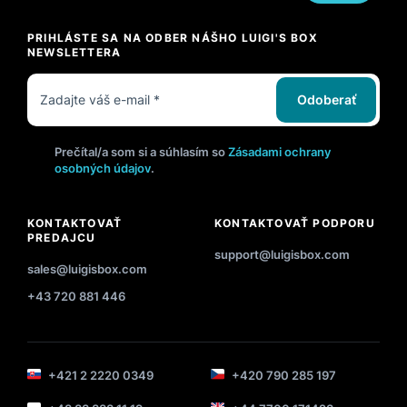
PRIHLÁSTE SA NA ODBER NÁŠHO LUIGI'S BOX
NEWSLETTERA
Odoberať
Prečítal/a som si a súhlasím so
Zásadami ochrany
osobných údajov
.
KONTAKTOVAŤ
KONTAKTOVAŤ PODPORU
PREDAJCU
support@luigisbox.com
sales@luigisbox.com
+43 720 881 446
+421 2 2220 0349
+420 790 285 197