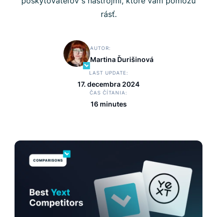
poskytovateľov s nástrojmi, ktoré vám pomôžu
rásť.
AUTOR
Martina Ďurišinová
LAST UPDATE
17. decembra 2024
ČAS ČÍTANIA
16 minutes