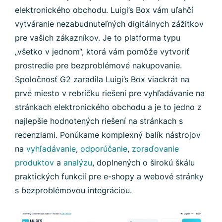
elektronického obchodu. Luigi’s Box vám uľahčí
vytváranie nezabudnuteľných digitálnych zážitkov
pre vašich zákazníkov. Je to platforma typu
„všetko v jednom“, ktorá vám pomôže vytvoriť
prostredie pre bezproblémové nakupovanie.
Spoločnosť G2 zaradila Luigi’s Box viackrát na
prvé miesto v rebríčku riešení pre vyhľadávanie na
stránkach elektronického obchodu a je to jedno z
najlepšie hodnotených riešení na stránkach s
recenziami. Ponúkame komplexný balík nástrojov
na
vyhľadávanie
,
odporúčanie
,
zoraďovanie
produktov
a
analýzu
, doplnených o širokú škálu
praktických funkcií pre e-shopy a webové stránky
s bezproblémovou integráciou.