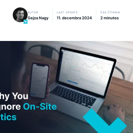
vyhľadávanie vo vašom e-shope.
AUTOR
LAST UPDATE
ČAS
Gejza Nagy
11. decembra 2024
2 