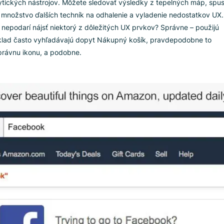
ak akosi neprinášajú výsledky v podobe konverzií. Prečo teda
pri návšteve vášho webu nedokážu nájsť to, čo hľadajú?
ky vyhľadávania odhalia
et analytických nástrojov. Môžete sledovať výsledky z tepeln
ieľov a množstvo ďalších techník na odhalenie a vyladenie n
ď sa im nepodarí nájsť niektorý z dôležitých UX prvkov? Správ
ci napríklad často vyhľadávajú dopyt Nákupný košík, pravde
ájsť správnu ikonu, a podobne.