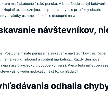
ie
na viac než 500 e-shopoch v celej Európe viac než pätina v
vyhľadávanie na nájdenie konkrétnych produktov, ktoré si ch
cú. Nájdu to – klik a nakúpia – klik. Hotovo. Podiel zákazní
shopoch, ktoré majú skutočne širokú ponuku. V ich prípade sa
vigácie. Neplatí to, samozrejme, len pre e-shopy, ale pre rôz
gové články a všetky ostatné informácie dostupné na weboch.
a získavanie návštevník
íte teraz. Postupne míňate peniaze na získavanie návštevník
arketing, remarketing, inbound a content marketing… Každý 