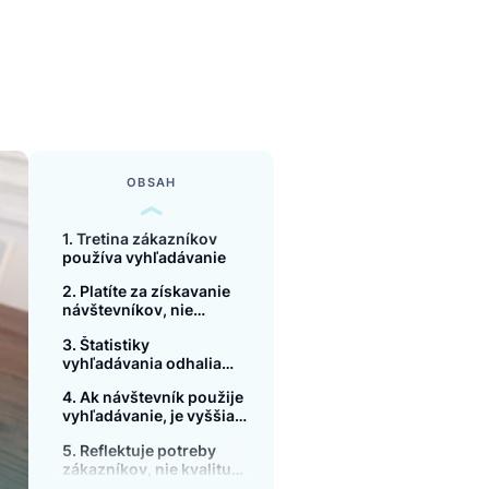
 ČÍTANIA
minutes
OBSAH
1. Tretina zákazníkov
používa vyhľadávanie
2. Platíte za získavanie
návštevníkov, nie
zákazníkov
3. Štatistiky
vyhľadávania odhalia
chyby v UX