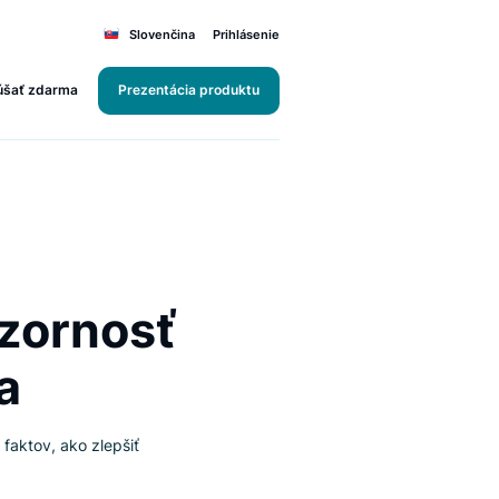
Slovenčina
Prihlásenie
Vyskúšať zdarma
Prezentácia produktu
ať pozornosť
vania
e 5 kľúčových faktov, ako zlepšiť