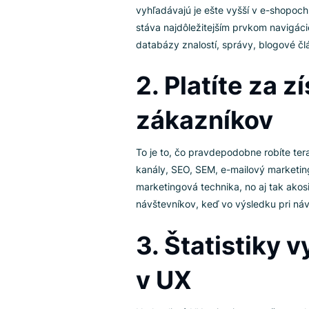
vyhľadávan
Podľa údajov z nášho výskumu 
návštevníkov e-shopov používa 
znamená, že presne vedia, čo ch
vyhľadávajú je ešte vyšší v e-
stáva najdôležitejším prvkom na
databázy znalostí, správy, blo
2. Platíte z
zákazníkov
To je to, čo pravdepodobne rob
kanály, SEO, SEM, e-mailový m