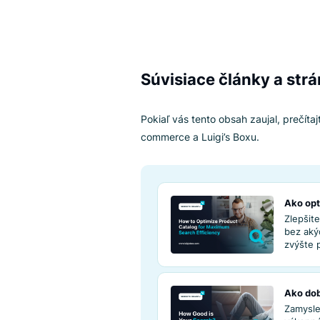
Pravdepodobnosť, že zákazníci 
5. Reflektu
kvalitu vaš
Mnohí online predajcovia sa sn
vychádzajú pritom len z predaj
Vyhľadávanie vám poslúži ako p
kľúčové slová, ktoré vyhľadávaj