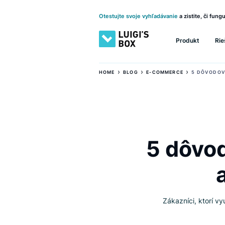
Otestujte svoje vyhľadávanie
a zistite
Produkt
›
›
›
HOME
BLOG
E-COMMERCE
5 D
5 dôv
Zákazníci, k