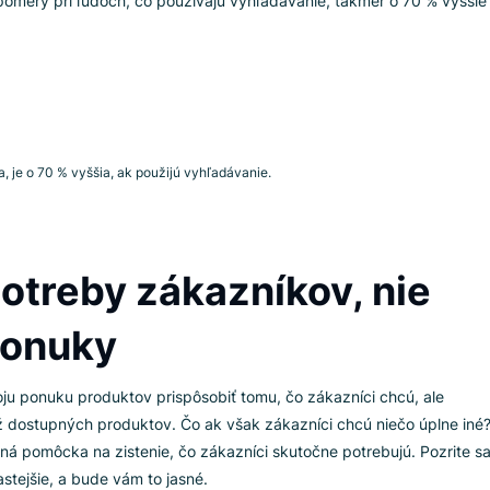
evník použije vyhľadáva
a, že aj nakúpi
esne ako v bežnom živote, ak idete do obchodu a cielene krá
čne chcete kúpiť pivo. Online sa nič nemení. Ak si chcete kú
tový kód do vyhľadávania, pravdepodobne si ho chcete kúpiť
rzné pomery pri ľuďoch, čo používajú vyhľadávanie, takmer 