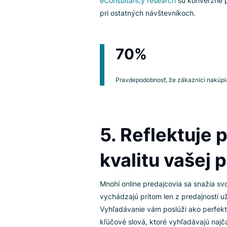
4. Ak návšt
vyššia šanc
Áno, to celkom dáva zmysel. Pr
pivami, pravdepodobne si skuto
smartfón a zadáte jeho produk
eConsultancy research
sú konve
pri ostatných návštevníkoch.
70%