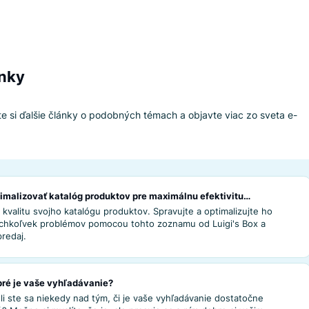
nakúpia, je o 70 % vyššia, ak použijú vyhľadávanie.
je potreby zákazníkov, 
ej ponuky
ažia svoju ponuku produktov prispôsobiť tomu, čo zákazníci c
nosti už dostupných produktov. Čo ak však zákazníci chcú ni
erfektná pomôcka na zistenie, čo zákazníci skutočne potrebu
ú najčastejšie, a bude vám to jasné.