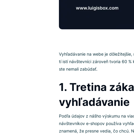
Vyhľadávanie na webe je dôležit
tí istí návštevníci zároveň tvor
ste nemali zabúdať.
1. Tretina 