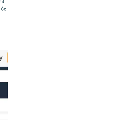
 míňať peniaze na
 chyby
ých máp, spustiť
edostatkov UX. Čo
ne – použijú
podobne to