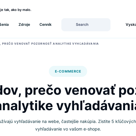
, či funguje tak, ako by malo.
Riešenia
Zdroje
Cenník
ÔVODOV, PREČO VENOVAŤ POZORNOSŤ ANALYTIKE VYHĽADÁVANIA
E-COMMERCE
odov, prečo venov
analytike vyhľadá
torí využívajú vyhľadávanie na webe, častejšie nakúpia. Zistit