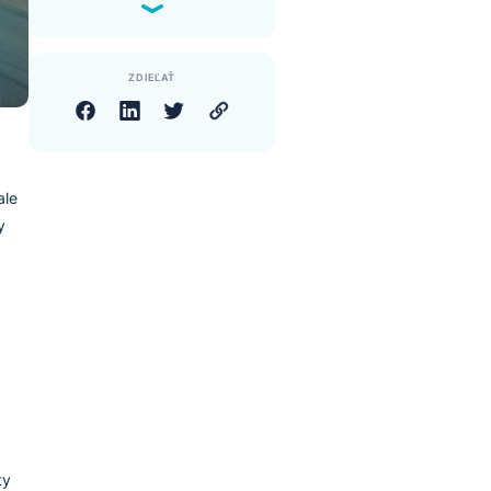
4. Ak návštevník použije
vyhľadávanie, je vyššia
šanca, že aj nakúpi
5. Reflektuje potreby
zákazníkov, nie kvalitu
vašej ponuky
ZDIEĽAŤ
yhľadávanie, ale
ov, na ktoré by