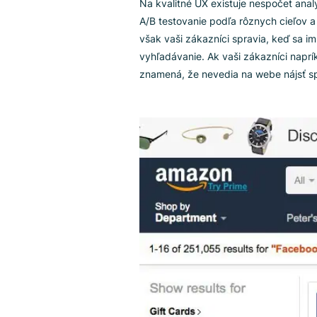
marketingová technika, no aj t
návštevníkov, keď vo výsledku 
3. Štatisti
v UX
Na kvalitné UX existuje nespoč
A/B testovanie podľa rôznych c
však vaši zákazníci spravia, ke
vyhľadávanie. Ak vaši zákazní
znamená, že nevedia na webe n