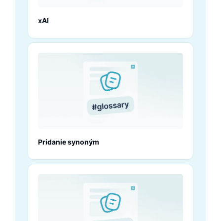
xAI
Pridanie synoným