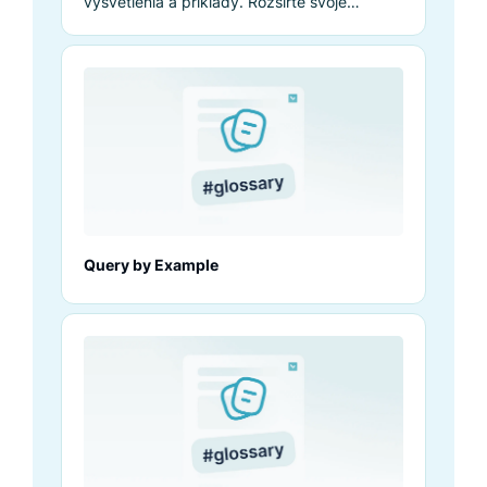
vysvetlenia a príklady. Rozšírte svoje
vedomosti ešte teraz.
Query by Example