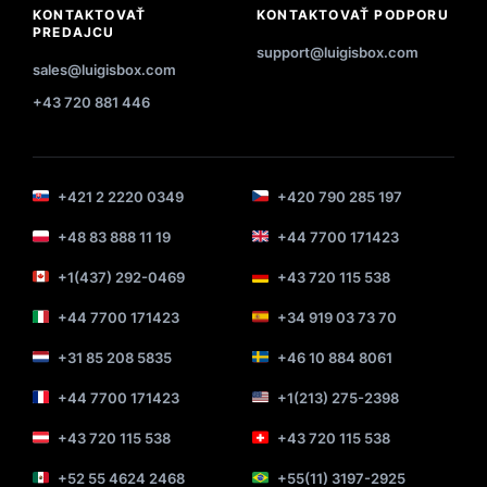
KONTAKTOVAŤ
KONTAKTOVAŤ PODPORU
PREDAJCU
support@luigisbox.com
sales@luigisbox.com
+43 720 881 446
+421 2 2220 0349
+420 790 285 197
+48 83 888 11 19
+44 7700 171423
+1(437) 292-0469
+43 720 115 538
+44 7700 171423
+34 919 03 73 70
+31 85 208 5835
+46 10 884 8061
+44 7700 171423
+1(213) 275-2398
+43 720 115 538
+43 720 115 538
+52 55 4624 2468
+55(11) 3197-2925