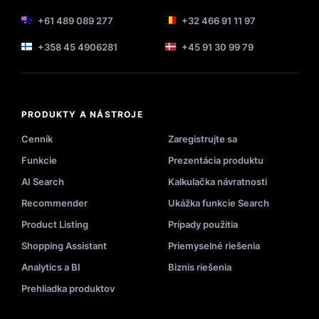
+61 489 089 277
+32 466 91 11 97
+358 45 4906281
+45 91 30 99 79
PRODUKTY A NÁSTROJE
Cenník
Zaregistrujte sa
Funkcie
Prezentácia produktu
AI Search
Kalkulačka návratnosti
Recommender
Ukážka funkcie Search
Product Listing
Prípady použitia
Shopping Assistant
Priemyselné riešenia
Analytics a BI
Biznis riešenia
Prehliadka produktov