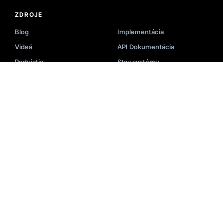
ZDROJE
Blog
Implementácia
Videá
API Dokumentácia
Podujatia
Stav systému
E-knihy
Zoznam partnerov
Akadémia
Centrum pomoci
Prezentácia
Slovník – vyhľadávanie
Newsletter
E-commerce nástroje
Prípadové štúdie
SPOLOČNOSŤ
O nás
Kontaktujte nás
1
Kariéra