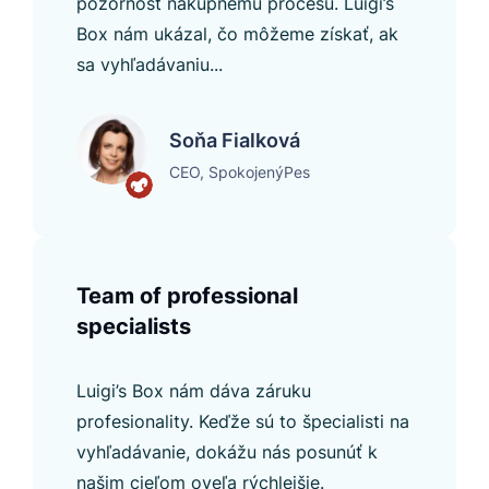
pozornosť nakupnému procesu. Luigi’s
Box nám ukázal, čo môžeme získať, ak
sa vyhľadávaniu...
Soňa Fialková
CEO, SpokojenýPes
Team of professional
specialists
Luigi’s Box nám dáva záruku
profesionality. Keďže sú to špecialisti na
vyhľadávanie, dokážu nás posunúť k
našim cieľom oveľa rýchlejšie.