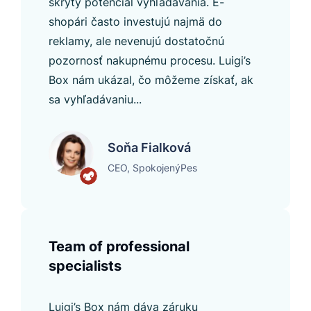
skrytý potenciál vyhľadávania. E-
shopári často investujú najmä do
reklamy, ale nevenujú dostatočnú
pozornosť nakupnému procesu. Luigi’s
Box nám ukázal, čo môžeme získať, ak
sa vyhľadávaniu...
Soňa Fialková
CEO, SpokojenýPes
Team of professional
specialists
Luigi’s Box nám dáva záruku