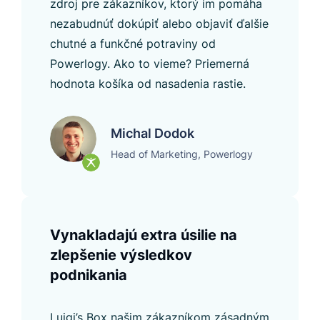
zdroj pre zákazníkov, ktorý im pomáha
nezabudnúť dokúpiť alebo objaviť ďalšie
chutné a funkčné potraviny od
Powerlogy. Ako to vieme? Priemerná
hodnota košíka od nasadenia rastie.
Michal Dodok
Head of Marketing, Powerlogy
Vynakladajú extra úsilie na
zlepšenie výsledkov
podnikania
Luigi’s Box našim zákazníkom zásadným