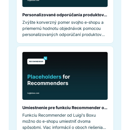
Personalizované odporúčania produktov
poháňané umelou inteligenciou
Zvýšte konverzný pomer svojho e-shopu a
priemernú hodnotu objednávok pomocou
personalizovaných odporúčaní produktov
využívajúcich umelú inteligenciu.
Umiestnenie pre funkciu Recommender od
Luigi’s Boxu
Funkciu Recommender od Luigi's Boxu
možno do e-shopu umiestniť dvoma
spôsobmi. Viac informácií o oboch riešeniach