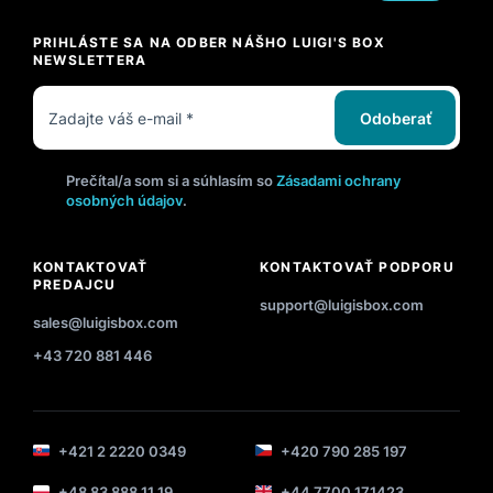
PRIHLÁSTE SA NA ODBER NÁŠHO LUIGI'S BOX
NEWSLETTERA
Odoberať
Prečítal/a som si a súhlasím so
Zásadami ochrany
osobných údajov
.
KONTAKTOVAŤ
KONTAKTOVAŤ PODPORU
PREDAJCU
support@luigisbox.com
sales@luigisbox.com
+43 720 881 446
+421 2 2220 0349
+420 790 285 197
+48 83 888 11 19
+44 7700 171423