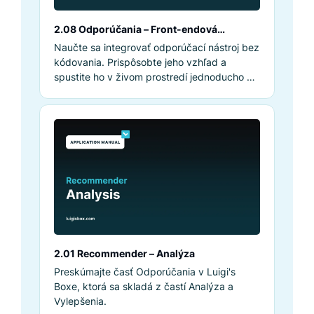
2.08 Odporúčania – Front-endová
integrácia nástroja Recommender
Naučte sa integrovať odporúčací nástroj bez
kódovania. Prispôsobte jeho vzhľad a
spustite ho v živom prostredí jednoducho a
rýchlo.
2.01 Recommender – Analýza
Preskúmajte časť Odporúčania v Luigi's
Boxe, ktorá sa skladá z častí Analýza a
Vylepšenia.