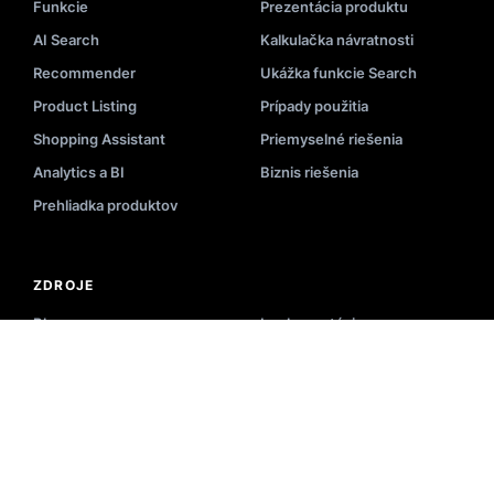
Funkcie
Prezentácia produktu
AI Search
Kalkulačka návratnosti
Recommender
Ukážka funkcie Search
Product Listing
Prípady použitia
Shopping Assistant
Priemyselné riešenia
Analytics a BI
Biznis riešenia
Prehliadka produktov
ZDROJE
Blog
Implementácia
Videá
API Dokumentácia
Podujatia
Stav systému
E-knihy
Zoznam partnerov
Akadémia
Centrum pomoci
Prezentácia
Slovník – vyhľadávanie