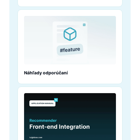
nájdete vo videu.
Náhľady odporúčaní