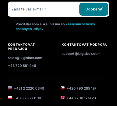
Odoberať
Prečítal/a som si a súhlasím so
Zásadami ochrany
osobných údajov
.
KONTAKTOVAŤ
KONTAKTOVAŤ PODPORU
PREDAJCU
support@luigisbox.com
sales@luigisbox.com
+43 720 881 446
+421 2 2220 0349
+420 790 285 197
+48 83 888 11 19
+44 7700 171423
+1(437) 292-0469
+43 720 115 538