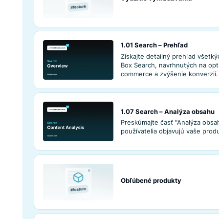
Analytika vyhľa
Využitie vyhľadá
1.01 Search – Pre
Získajte detailný 
Box Search, navrh
commerce a zvýše