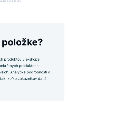
sti o položke?
nky jednotlivých produktov v e-shope.
informácie o konkrétnych produktoch
 hodnotení a ďalších. Analytika podrobností o
razení. Zistíte tak, koľko zákazníkov daná