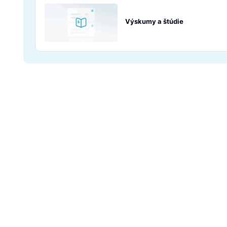
1.07 Search – An
Preskúmajte časť 
používatelia obja
Obľúbené produk
Výskumy a štúdi