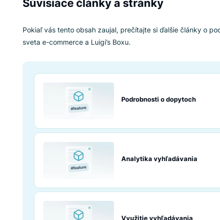
Dozviete sa, ktoré produkty sú najobľú
Dozviete sa, ktoré produkty si zákazníc
Súvisiace články a stránky
Pokiaľ vás tento obsah zaujal, prečítajte si ďa
sveta e-commerce a Luigi’s Boxu.
Podrobnosti o do