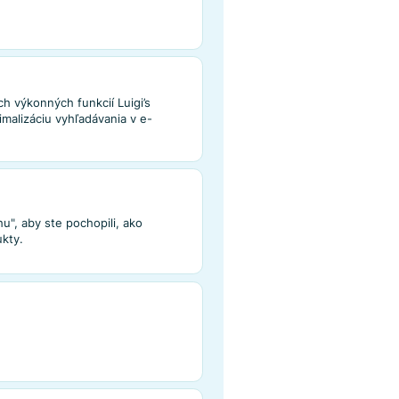
dávania
vania
hľad
prehľad všetkých výkonných funkcií Luigi’s
nutých na optimalizáciu vyhľadávania v e-
nie konverzií.