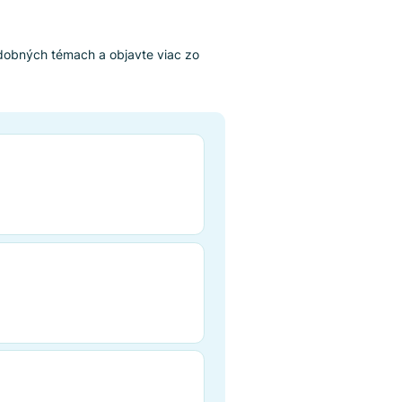
benejšie
i najčastejšie pozerajú
lšie články o podobných témach a objavte viac zo
pytoch