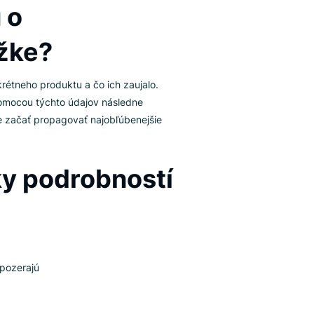
stiku o
 položke?
i o položke konkrétneho produktu a čo ich zaujalo.
ji Analytics. Pomocou týchto údajov následne
ktoch a môžete začať propagovať najobľúbenejšie
alytiky podrobností