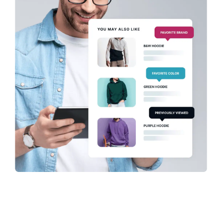
alternatívu nástroja Unbxd,
mali by ste hľadať riešenie s
podobne jednoduchou
implementáciou.