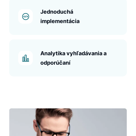
Jednoduchá
implementácia
Unbxd sa implementuje na
popredné platformy pre e-
Analytika vyhľadávania a
shopy, ako sú Shopify,
odporúčaní
Magento alebo
BigCommerce. Implementácia
je veľmi jednoduchá a
pozostáva len z troch
krokov: registrácia, inštalácia
a používanie.
Implementácia je často
najdôležitejším faktorom pri
rozhodovaní. Ak teda hľadáte