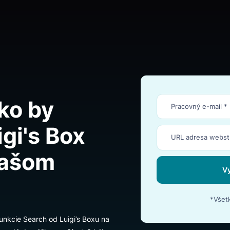
NIA
, ako by
Luigi's Box
a vašom