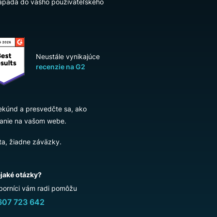
áhľad funkcie Search od Luigi’s Boxu na
, ako zapadá do vášho používateľského
Neustále vynikajúce
recenzie na G2
za pár sekúnd a presvedčte sa, ako
yhľadávanie na vašom webe.
tná karta, žiadne záväzky.