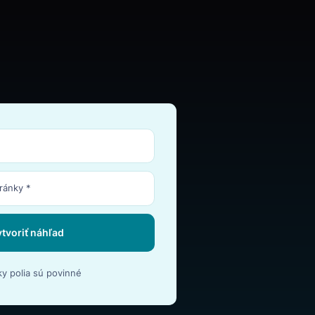
Vytvoriť náhľad
*Všetky polia sú povinné