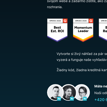
Za pár sekúnd si vygenerujte n
svojom webe a zadarmo zistite
rozhrania.
Vytvorte si živý náhľad 
vyzerá a funguje naše v
Žiadny kód, žiadna kredi